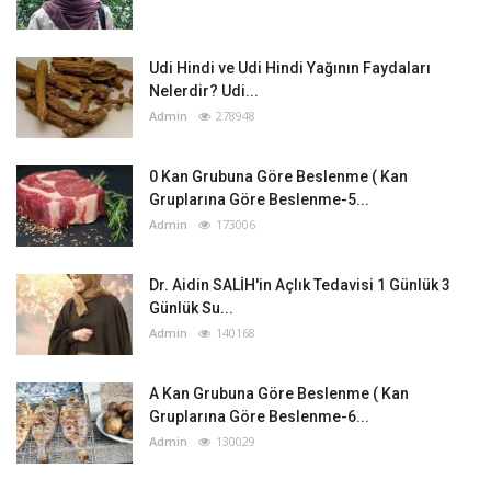
Udi Hindi ve Udi Hindi Yağının Faydaları
Nelerdir? Udi...
Admin
278948
0 Kan Grubuna Göre Beslenme ( Kan
Gruplarına Göre Beslenme-5...
Admin
173006
Dr. Aidin SALİH'in Açlık Tedavisi 1 Günlük 3
Günlük Su...
Admin
140168
A Kan Grubuna Göre Beslenme ( Kan
Gruplarına Göre Beslenme-6...
Admin
130029