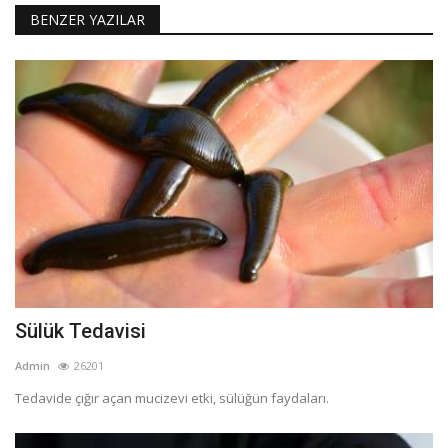
BENZER YAZILAR
Sülük Tedavisi
Admin
26201
Tedavide çığır açan mucizevi etki, sülüğün faydaları.