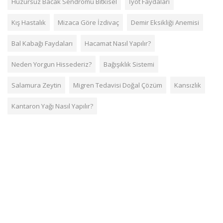
Huzursuz Bacak Sendromu Bitkisel
İyot Faydaları
Kış Hastalık
Mizaca Göre İzdivaç
Demir Eksikliği Anemisi
Bal Kabağı Faydaları
Hacamat Nasıl Yapılır?
Neden Yorgun Hissederiz?
Bağışıklık Sistemi
Salamura Zeytin
Migren Tedavisi Doğal Çözüm
Kansızlık
Kantaron Yağı Nasıl Yapılır?