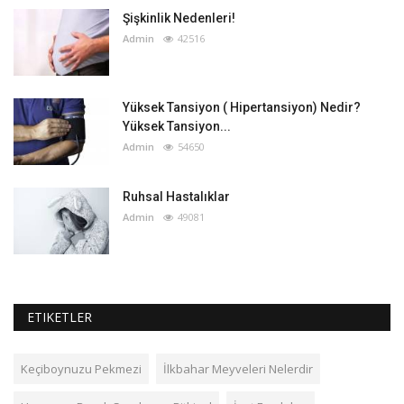
Şişkinlik Nedenleri!
Admin
42516
Yüksek Tansiyon ( Hipertansiyon) Nedir?
Yüksek Tansiyon...
Admin
54650
Ruhsal Hastalıklar
Admin
49081
ETIKETLER
Keçiboynuzu Pekmezi
İlkbahar Meyveleri Nelerdir