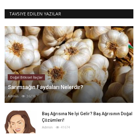
TAVSIYE EDILEN YAZILAR
Doğal Bitkisel İlaçlar
Sarımsağın Faydaları Nelerdir?
Admin
36210
Baş Ağrısına Ne İyi Gelir? Baş Ağrısının Doğal
Çözümleri!
Admin
41674