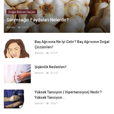
Doğal Bitkisel İlaçlar
Sarımsağın Faydaları Nelerdir?
Admin
36217
Baş Ağrısına Ne İyi Gelir? Baş Ağrısının Doğal
Çözümleri!
Admin
41679
Şişkinlik Nedenleri!
Admin
42518
Yüksek Tansiyon ( Hipertansiyon) Nedir?
Yüksek Tansiyon...
Admin
54661