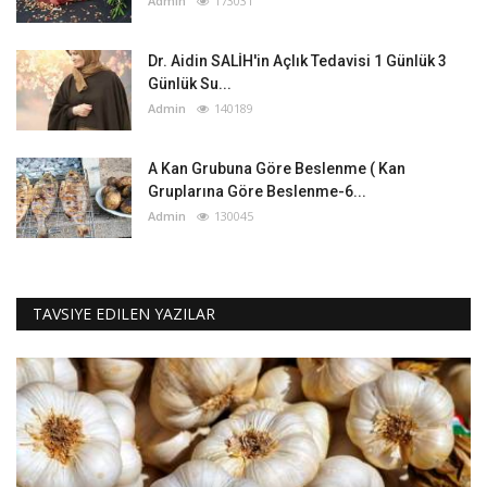
Admin
173031
Dr. Aidin SALİH'in Açlık Tedavisi 1 Günlük 3
Günlük Su...
Admin
140189
A Kan Grubuna Göre Beslenme ( Kan
Gruplarına Göre Beslenme-6...
Admin
130045
TAVSIYE EDILEN YAZILAR