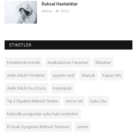
Ruhsal Hastalıklar
Admin
49085
ETIKETLER
Erkeklerde Kısırlık
Avakadonun Yararları
İlkbahar
Aidin SALİH Tırnaklar
eyyam-ı bid
Yılancık
Kapari MS
Aidin SALİH Su Orucu
Kasımpatı
Tip 2 Diyabet Bitkisel Tedavi
Horoz eti
Uçku Otu
halsizlik yorgunluk uyku hali nedenleri
El Ayak Uyuşması Bitkisel Tedavisi
Limon