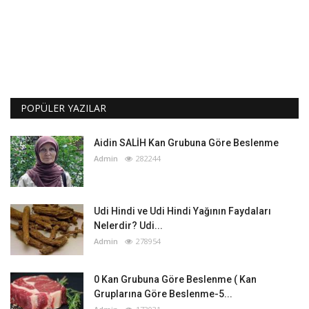
POPÜLER YAZILAR
Aidin SALİH Kan Grubuna Göre Beslenme
Admin
282244
Udi Hindi ve Udi Hindi Yağının Faydaları
Nelerdir? Udi...
Admin
278954
0 Kan Grubuna Göre Beslenme ( Kan
Gruplarına Göre Beslenme-5...