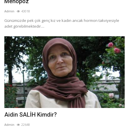
Menopoz
Admin
43018
Günümüzde pek çok genç kız ve kadın ancak hormon takviyesiyle
adet görebilmektedir....
Aidin SALİH Kimdir?
Admin
22648