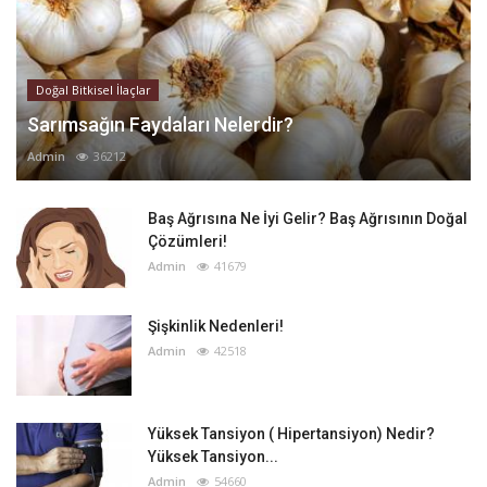
Doğal Bitkisel İlaçlar
Sarımsağın Faydaları Nelerdir?
Admin
36212
Baş Ağrısına Ne İyi Gelir? Baş Ağrısının Doğal
Çözümleri!
Admin
41679
Şişkinlik Nedenleri!
Admin
42518
Yüksek Tansiyon ( Hipertansiyon) Nedir?
Yüksek Tansiyon...
Admin
54660