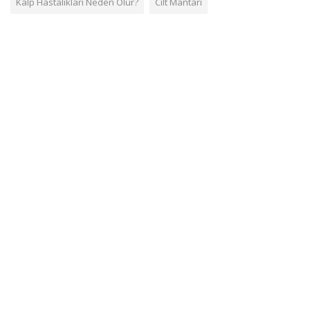
Kalp Hastalıkları Neden Olur?
Cilt Mantarı