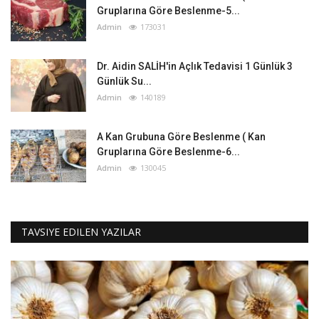
Gruplarına Göre Beslenme-5...
Admin
173031
Dr. Aidin SALİH'in Açlık Tedavisi 1 Günlük 3
Günlük Su...
Admin
140189
A Kan Grubuna Göre Beslenme ( Kan
Gruplarına Göre Beslenme-6...
Admin
130045
TAVSIYE EDILEN YAZILAR