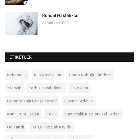
Ruhsal Hastalıklar
Admin
49084
ETIKETLER
Kekemelik
Kilo Nasıl Alınır
Limon Kabuğu Sindirim
Yılancık
Perhiz Nasıl Olmalı
Tavuk eti
Lavanta Yağı Ne İşe Yarar?
Gastrit Tedavisi
Kan Grubu Diyeti
Kekik
Yumurtalık Kisti Bitkisel Tedavi
Udi Hindi
Hangi Tuz Daha İyidir