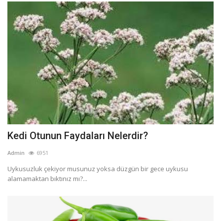
Kedi Otunun Faydaları Nelerdir?
Admin
6951
Uykusuzluk çekiyor musunuz yoksa düzgün bir gece uykusu
alamamaktan bıktınız mı?...