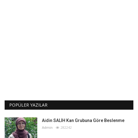
POPÜLER YAZILAR
Aidin SALİH Kan Grubuna Göre Beslenme
Admin
282242