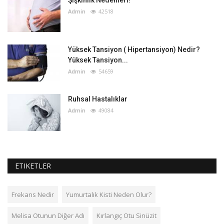
Şişkinlik Nedenleri!
Admin
42518
Yüksek Tansiyon ( Hipertansiyon) Nedir?
Yüksek Tansiyon...
Admin
54659
Ruhsal Hastalıklar
Admin
49084
ETIKETLER
Frekans Nedir
Yumurtalık Kisti Neden Olur?
Melisa Otunun Diğer Adı
Kırlangıç Otu Sinüzit