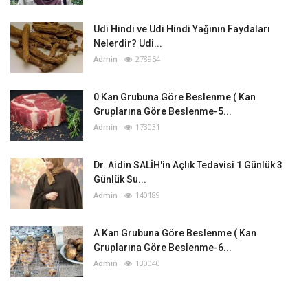
Udi Hindi ve Udi Hindi Yağının Faydaları
Nelerdir? Udi...
Admin
278954
0 Kan Grubuna Göre Beslenme ( Kan
Gruplarına Göre Beslenme-5...
Admin
173031
Dr. Aidin SALİH'in Açlık Tedavisi 1 Günlük 3
Günlük Su...
Admin
140189
A Kan Grubuna Göre Beslenme ( Kan
Gruplarına Göre Beslenme-6...
Admin
130040