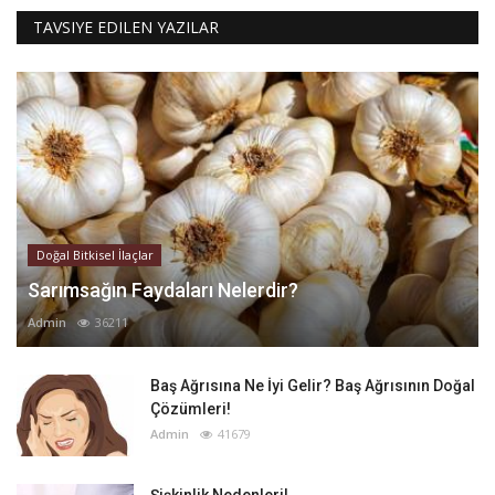
TAVSIYE EDILEN YAZILAR
Doğal Bitkisel İlaçlar
Sarımsağın Faydaları Nelerdir?
Admin
36211
Baş Ağrısına Ne İyi Gelir? Baş Ağrısının Doğal
Çözümleri!
Admin
41679