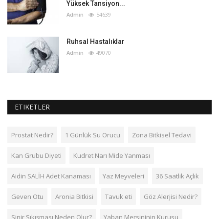
Yüksek Tansiyon...
Admin
54639
Ruhsal Hastalıklar
Admin
49070
ETIKETLER
Prostat Nedir?
1 Günlük Su Orucu
Zona Bitkisel Tedavi
Kan Grubu Diyeti
Kudret Narı Mide Yanması
Aidin SALİH Adet Kanaması
Yaz Meyveleri
36 Saatlik Açlık
Geven Otu
Aronia Bitkisi
Tavuk eti
Göz Alerjisi Nedir?
Sinir Sıkışması Neden Olur?
Yaban Mersininin Kurusu