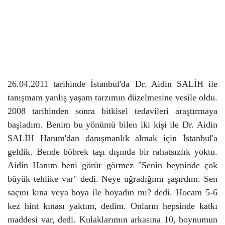
26.04.2011 tarihinde İstanbul'da Dr. Aidin SALİH ile
tanışmam yanlış yaşam tarzımın dü
zelmesine vesile oldu.
2008 tarihinden sonra bitkisel tedavileri araştırmaya
başladım. Benim bu y
ö
n
ü
m
ü
bilen iki kişi ile Dr. Aidin
SALİH Hanım'dan danışmanlık almak i
ç
in İstanbul'a
geldik. Bende b
ö
brek taşı dışında bir rahatsızlık yoktu.
Aidin Hanım beni g
ö
r
ü
r g
ö
rmez "Senin beyninde
ç
ok
b
ü
y
ü
k tehlike var" dedi. Neye uğradığımı şaşırdım. Sen
sa
ç
ını kına veya boya ile boyadın mı? dedi. Hocam 5-6
kez hint kınası yaktım, dedim. Onların hepsinde katkı
maddesi var, dedi. Kulaklarımın arkasına 10, boynumun