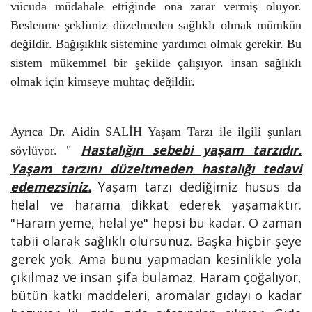
v
ü
cuda m
ü
dahale ettiğinde ona zarar vermiş oluyor.
Beslenme şeklimiz d
ü
zelmeden sağlıklı olmak m
ü
mk
ü
n
değildir. Bağışıklık sistemine yardımcı olmak gerekir. Bu
sistem m
ü
kemmel bir şekilde
ç
alışıyor. insan sağlıklı
olmak i
ç
in kimseye muhtaç
değildir.
Ayrıca Dr. Aidin SALİH Yaşam Tarzı ile ilgili şunları
Hastalığın sebebi yaşam tarzıdır.
söylüyor. "
Yaşam tarzını düzeltmeden hastalığı tedavi
edemezsiniz.
Yaşam tarzı dediğimiz husus da
helal ve harama dikkat ederek yaşamaktır.
"Haram yeme, helal ye" hepsi bu kadar. O zaman
tabii olarak sağlıklı olursunuz. Başka hiçbir şeye
gerek yok. Ama bunu yapmadan kesinlikle yola
çıkılmaz ve insan şifa bulamaz. Haram çoğalıyor,
bütün katkı maddeleri, aromalar gıdayı o kadar