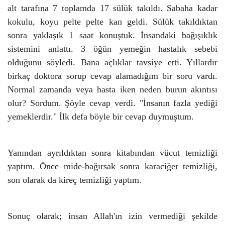
alt tarafına 7 toplamda 17 s
ü
l
ü
k takıldı. Sabaha kadar
kokulu, koyu pelte pelte kan geldi. S
ü
l
ü
k takıldıktan
sonra yaklaşık 1 saat konuştuk. İnsandaki bağışıklık
sistemini anlattı. 3
ö
ğ
ü
n yemeğin hastalık sebebi
olduğunu s
ö
yledi. Bana a
ç
lıklar tavsiye etti. Yıllardır
birka
ç
doktora sorup cevap alamadığım bir soru vardı.
Normal zamanda veya hasta iken neden burun akıntısı
olur? Sordum. Ş
ö
yle cevap verdi. "İnsanın fazla yediği
yemeklerdir." İlk defa b
ö
yle bir cevap duymuştum.
Yanından ayrıldıktan sonra kitabından v
ü
cut temizliği
yaptım.
Ö
nce mide-bağırsak sonra karaciğer temizliği,
son olarak da kire
ç
temizliği yaptım.
Sonu
ç
olarak; insan Allah'ın izin vermediği şekilde