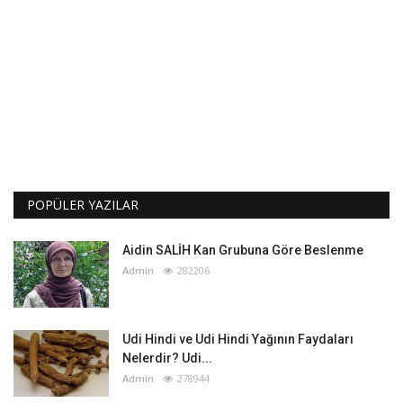
POPÜLER YAZILAR
Aidin SALİH Kan Grubuna Göre Beslenme
Admin
282206
Udi Hindi ve Udi Hindi Yağının Faydaları
Nelerdir? Udi...
Admin
278944