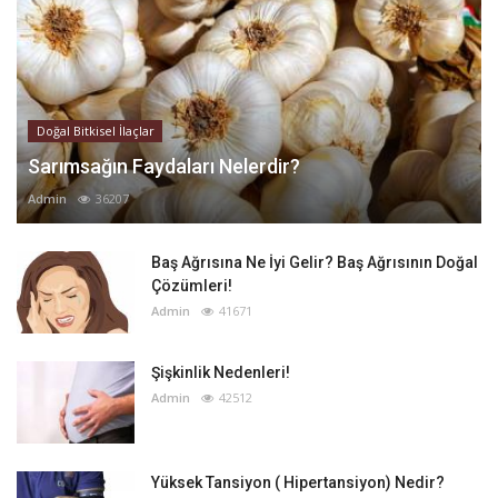
Doğal Bitkisel İlaçlar
Sarımsağın Faydaları Nelerdir?
Admin
36207
Baş Ağrısına Ne İyi Gelir? Baş Ağrısının Doğal
Çözümleri!
Admin
41671
Şişkinlik Nedenleri!
Admin
42512
Yüksek Tansiyon ( Hipertansiyon) Nedir?