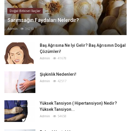
Doğal Bitkisel İlaçlar
Sarımsağın Faydaları Nelerdir?
Admin
36210
Baş Ağrısına Ne İyi Gelir? Baş Ağrısının Doğal
Çözümleri!
Admin
41678
Şişkinlik Nedenleri!
Admin
42517
Yüksek Tansiyon ( Hipertansiyon) Nedir?
Yüksek Tansiyon...
Admin
54658