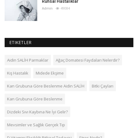
Ruhsal Hastalıklar
Admin
49084
ETIKETLER
Aidin SALİH Parmaklar
Ağaç Domatesi Faydaları Nelerdir?
Kış Hastalık
Midede Ekşime
Kan Grubuna Göre Beslenme Aidin SALİH
Bitki Çayları
Kan Grubuna Göre Beslenme
Dizdeki Sıvı Kaybına Ne İyi Gelir?
Mevsimler ve Sağlık Gerçek Tıp
D Vitamini Eksikliği Bitkisel Tedavisi
Stres Nedir?