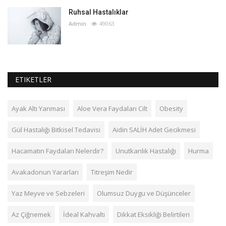
Ruhsal Hastalıklar
Admin
49063
ETIKETLER
Ayak Altı Yanması
Aloe Vera Faydaları Cilt
Obesity
Gül Hastalığı Bitkisel Tedavisi
Aidin SALİH Adet Gecikmesi
Hacamatın Faydaları Nelerdir?
Unutkanlık Hastalığı
Hurma
Avakadonun Yararları
Titreşim Nedir
Yaz Meyve ve Sebzeleri
Olumsuz Duygu ve Düşünceler
Az Çiğnemek
İdeal Kahvaltı
Dikkat Eksikliği Belirtileri