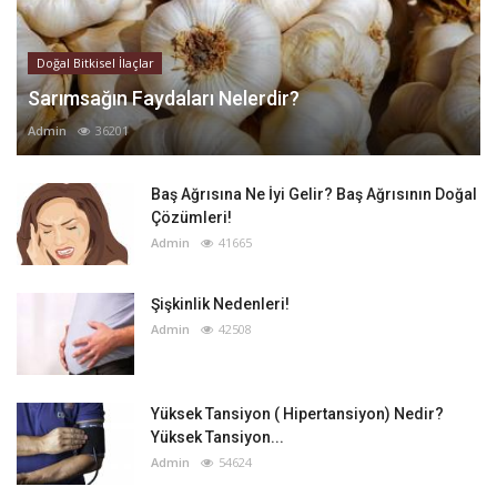
Doğal Bitkisel İlaçlar
Sarımsağın Faydaları Nelerdir?
Admin
36201
Baş Ağrısına Ne İyi Gelir? Baş Ağrısının Doğal
Çözümleri!
Admin
41665
Şişkinlik Nedenleri!
Admin
42508
Yüksek Tansiyon ( Hipertansiyon) Nedir?
Yüksek Tansiyon...
Admin
54624