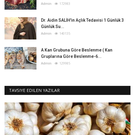
Admin
172983
Dr. Aidin SALİH'in Açlık Tedavisi 1 Günlük 3
Günlük Su...
Admin
140135
A Kan Grubuna Göre Beslenme ( Kan
Gruplarına Göre Beslenme-6...
Admin
129985
TAVSIYE EDILEN YAZILAR