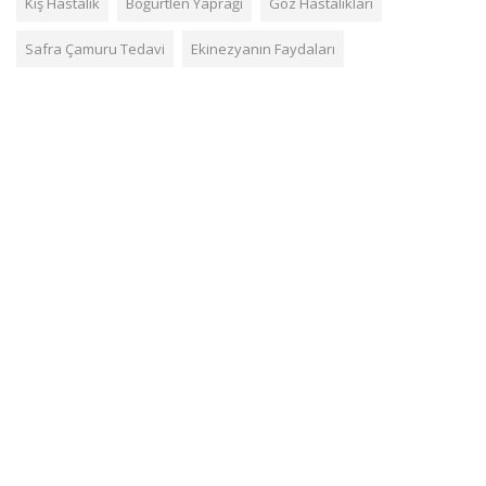
Kış Hastalık
Böğürtlen Yaprağı
Göz Hastalıkları
Safra Çamuru Tedavi
Ekinezyanın Faydaları