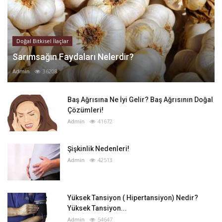
Doğal Bitkisel İlaçlar
Sarımsağın Faydaları Nelerdir?
Admin
36208
Baş Ağrısına Ne İyi Gelir? Baş Ağrısının Doğal
Çözümleri!
Admin
41672
Şişkinlik Nedenleri!
Admin
42513
Yüksek Tansiyon ( Hipertansiyon) Nedir?
Yüksek Tansiyon...
Admin
54647