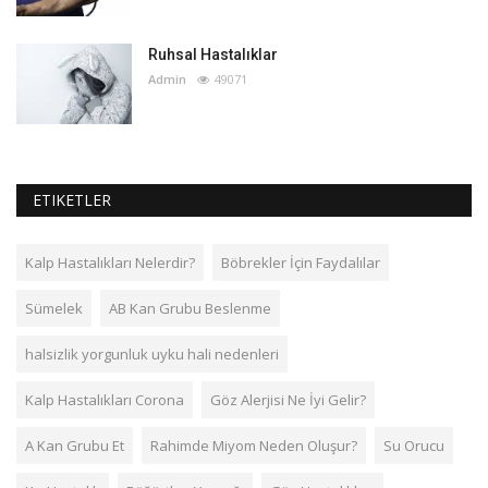
Ruhsal Hastalıklar
Admin
49071
ETIKETLER
Kalp Hastalıkları Nelerdir?
Böbrekler İçin Faydalılar
Sümelek
AB Kan Grubu Beslenme
halsizlik yorgunluk uyku hali nedenleri
Kalp Hastalıkları Corona
Göz Alerjisi Ne İyi Gelir?
A Kan Grubu Et
Rahimde Miyom Neden Oluşur?
Su Orucu