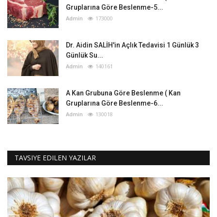
Gruplarına Göre Beslenme-5...
Admin
173000
Dr. Aidin SALİH'in Açlık Tedavisi 1 Günlük 3
Günlük Su...
Admin
140161
A Kan Grubuna Göre Beslenme ( Kan
Gruplarına Göre Beslenme-6...
Admin
130018
TAVSIYE EDILEN YAZILAR