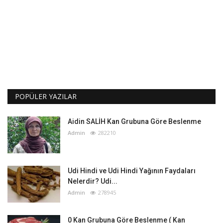
POPÜLER YAZILAR
Aidin SALİH Kan Grubuna Göre Beslenme
Admin
282210
Udi Hindi ve Udi Hindi Yağının Faydaları
Nelerdir? Udi...
Admin
278945
0 Kan Grubuna Göre Beslenme ( Kan