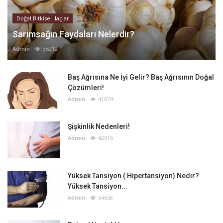
Doğal Bitkisel İlaçlar
Sarımsağın Faydaları Nelerdir?
Admin
36210
Baş Ağrısına Ne İyi Gelir? Baş Ağrısının Doğal
Çözümleri!
Admin
41674
Şişkinlik Nedenleri!
Admin
42516
Yüksek Tansiyon ( Hipertansiyon) Nedir?
Yüksek Tansiyon...
Admin
54658