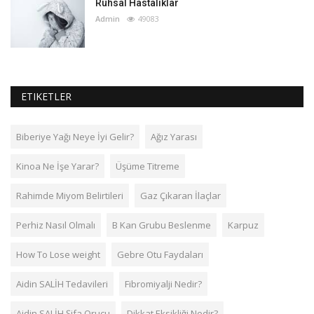
Ruhsal Hastalıklar
Admin
49083
ETIKETLER
Biberiye Yağı Neye İyi Gelir?
Ağız Yarası
Kinoa Ne İşe Yarar?
Üşüme Titreme
Rahimde Miyom Belirtileri
Gaz Çıkaran İlaçlar
Perhiz Nasıl Olmalı
B Kan Grubu Beslenme
Karpuz
How To Lose weight
Gebre Otu Faydaları
Aidin SALİH Tedavileri
Fibromiyalji Nedir?
Aidin SALİH Şifa Orucu
Dikkat Eksikliği Nedir?