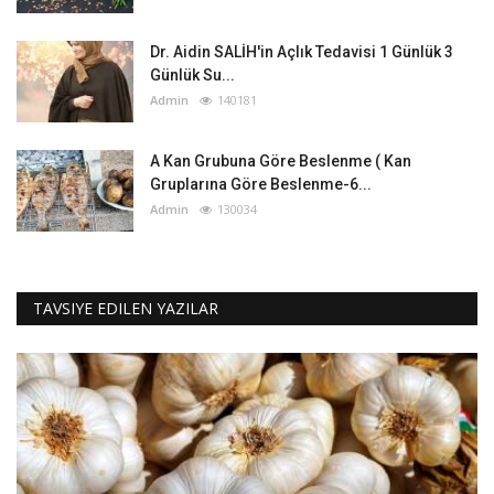
Dr. Aidin SALİH'in Açlık Tedavisi 1 Günlük 3
Günlük Su...
Admin
140181
A Kan Grubuna Göre Beslenme ( Kan
Gruplarına Göre Beslenme-6...
Admin
130034
TAVSIYE EDILEN YAZILAR