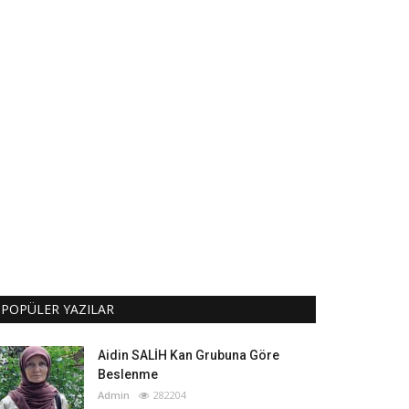
POPÜLER YAZILAR
Aidin SALİH Kan Grubuna Göre
Beslenme
Admin
282204