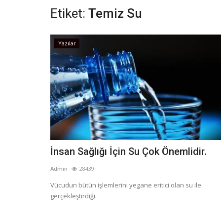
Etiket:
Temiz Su
Yazılar
İnsan Sağlığı İçin Su Çok Önemlidir.
Admin
28439
Vücudun bütün işlemlerini yegane eritici olan su ile
gerçekleştirdiği.