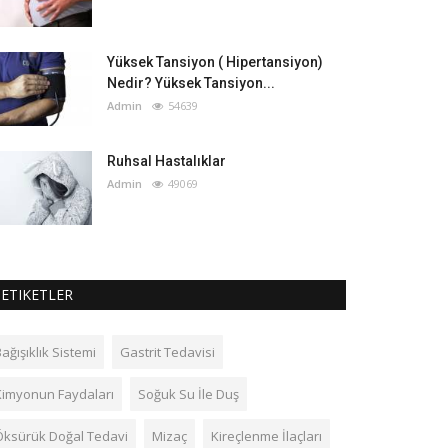
Yüksek Tansiyon ( Hipertansiyon)
Nedir? Yüksek Tansiyon...
Admin
54639
Ruhsal Hastalıklar
Admin
49069
ETIKETLER
ağışıklık Sistemi
Gastrit Tedavisi
Kimyonun Faydaları
Soğuk Su İle Duş
Öksürük Doğal Tedavi
Mizaç
Kireçlenme İlaçları