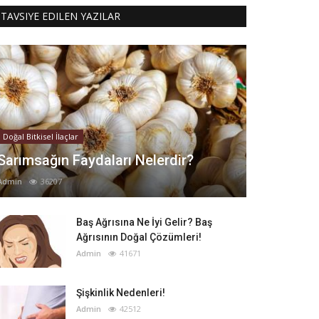
TAVSIYE EDILEN YAZILAR
Doğal Bitkisel İlaçlar
Sarımsağın Faydaları Nelerdir?
Admin
36207
Baş Ağrısına Ne İyi Gelir? Baş
Ağrısının Doğal Çözümleri!
Admin
41671
Şişkinlik Nedenleri!
Admin
42512