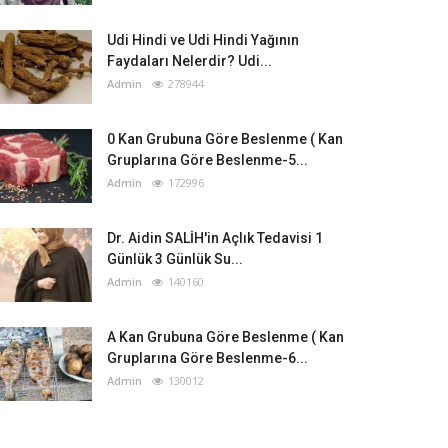
Udi Hindi ve Udi Hindi Yağının
Faydaları Nelerdir? Udi...
Admin
278944
0 Kan Grubuna Göre Beslenme ( Kan
Gruplarına Göre Beslenme-5...
Admin
172996
Dr. Aidin SALİH'in Açlık Tedavisi 1
Günlük 3 Günlük Su...
Admin
140160
A Kan Grubuna Göre Beslenme ( Kan
Gruplarına Göre Beslenme-6...
Admin
130012