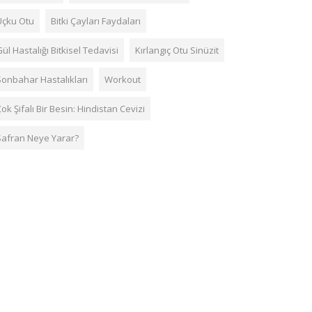
Uçku Otu
Bitki Çayları Faydaları
ül Hastalığı Bitkisel Tedavisi
Kırlangıç Otu Sinüzit
Sonbahar Hastalıkları
Workout
ok Şifalı Bir Besin: Hindistan Cevizi
Safran Neye Yarar?