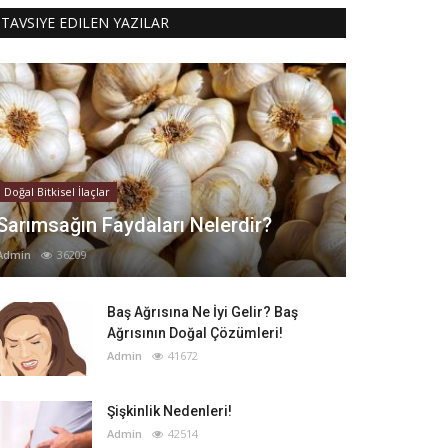
TAVSIYE EDILEN YAZILAR
Doğal Bitkisel İlaçlar
Sarımsağın Faydaları Nelerdir?
Admin
36209
Baş Ağrısına Ne İyi Gelir? Baş
Ağrısının Doğal Çözümleri!
Admin
41672
Şişkinlik Nedenleri!
Admin
42514