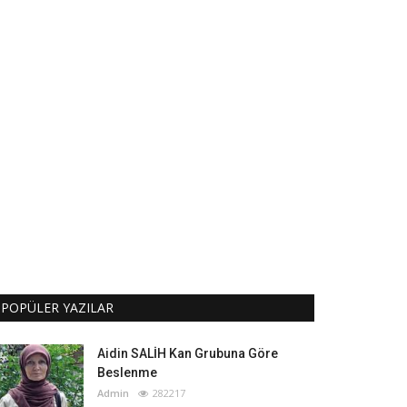
POPÜLER YAZILAR
Aidin SALİH Kan Grubuna Göre
Beslenme
Admin
282217