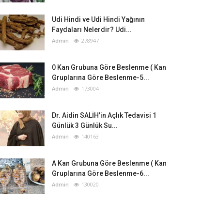
Udi Hindi ve Udi Hindi Yağının
Faydaları Nelerdir? Udi...
Admin
278947
0 Kan Grubuna Göre Beslenme ( Kan
Gruplarına Göre Beslenme-5...
Admin
173004
Dr. Aidin SALİH'in Açlık Tedavisi 1
Günlük 3 Günlük Su...
Admin
140163
A Kan Grubuna Göre Beslenme ( Kan
Gruplarına Göre Beslenme-6...
Admin
130020