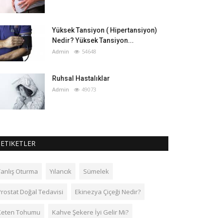
Yüksek Tansiyon ( Hipertansiyon)
Nedir? Yüksek Tansiyon...
Admin
54648
Ruhsal Hastalıklar
Admin
49073
ETIKETLER
Yanlış Oturma
Yılancık
Sümelek
Prostat Doğal Tedavisi
Ekinezya Çiçeği Nedir?
Keten Tohumu
Kahve Şekere İyi Gelir Mi?